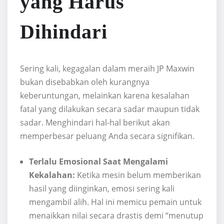
yang Harus
Dihindari
Sering kali, kegagalan dalam meraih JP Maxwin
bukan disebabkan oleh kurangnya
keberuntungan, melainkan karena kesalahan
fatal yang dilakukan secara sadar maupun tidak
sadar. Menghindari hal-hal berikut akan
memperbesar peluang Anda secara signifikan.
Terlalu Emosional Saat Mengalami
Kekalahan:
Ketika mesin belum memberikan
hasil yang diinginkan, emosi sering kali
mengambil alih. Hal ini memicu pemain untuk
menaikkan nilai secara drastis demi “menutup