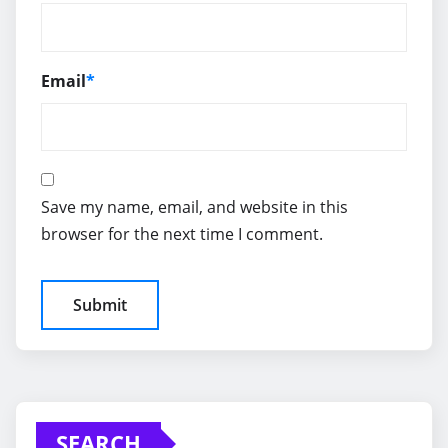
Email
*
Save my name, email, and website in this
browser for the next time I comment.
SEARCH