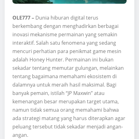
OLE777 –
Dunia hiburan digital terus
berkembang dengan menghadirkan berbagai
inovasi mekanisme permainan yang semakin
interaktif. Salah satu fenomena yang sedang
mencuri perhatian para penikmat game mesin
adalah Honey Hunter. Permainan ini bukan
sekadar tentang memutar gulungan, melainkan
tentang bagaimana memahami ekosistem di
dalamnya untuk meraih hasil maksimal. Bagi
banyak pemain, istilah “JP Maxwin” atau
kemenangan besar merupakan target utama,
namun tidak semua orang memahami bahwa
ada strategi matang yang harus diterapkan agar
peluang tersebut tidak sekadar menjadi angan-
angan.