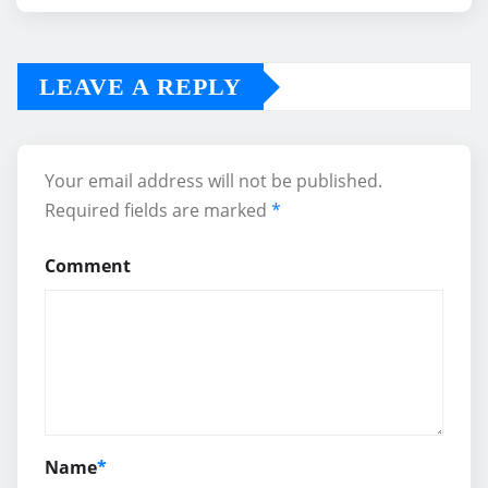
LEAVE A REPLY
Your email address will not be published.
Required fields are marked
*
Comment
Name
*