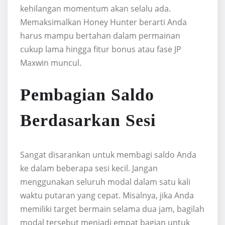
kehilangan momentum akan selalu ada.
Memaksimalkan Honey Hunter berarti Anda
harus mampu bertahan dalam permainan
cukup lama hingga fitur bonus atau fase JP
Maxwin muncul.
Pembagian Saldo
Berdasarkan Sesi
Sangat disarankan untuk membagi saldo Anda
ke dalam beberapa sesi kecil. Jangan
menggunakan seluruh modal dalam satu kali
waktu putaran yang cepat. Misalnya, jika Anda
memiliki target bermain selama dua jam, bagilah
modal tersebut menjadi empat bagian untuk