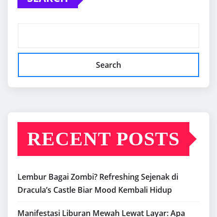
Search
RECENT POSTS
Lembur Bagai Zombi? Refreshing Sejenak di
Dracula’s Castle Biar Mood Kembali Hidup
Manifestasi Liburan Mewah Lewat Layar: Apa