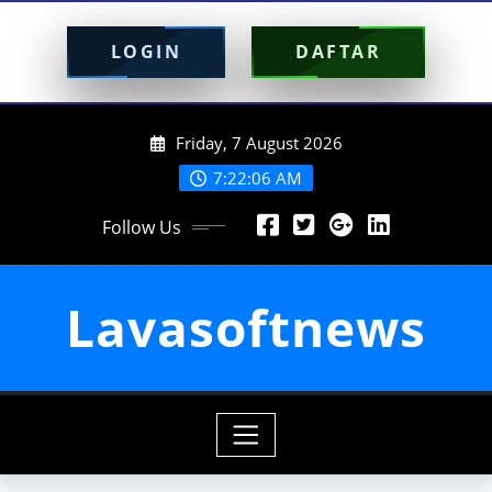
LOGIN
DAFTAR
Skip
Friday, 7 August 2026
to
content
7:22:07 AM
Follow Us
Lavasoftnews