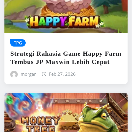
TPG
Strategi Rahasia Game Happy Farm
Tembus JP Maxwin Lebih Cepat
morgan
Feb 27, 2026