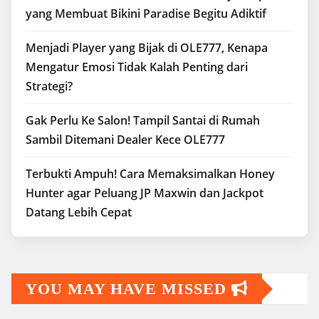
yang Membuat Bikini Paradise Begitu Adiktif
Menjadi Player yang Bijak di OLE777, Kenapa
Mengatur Emosi Tidak Kalah Penting dari
Strategi?
Gak Perlu Ke Salon! Tampil Santai di Rumah
Sambil Ditemani Dealer Kece OLE777
Terbukti Ampuh! Cara Memaksimalkan Honey
Hunter agar Peluang JP Maxwin dan Jackpot
Datang Lebih Cepat
YOU MAY HAVE MISSED